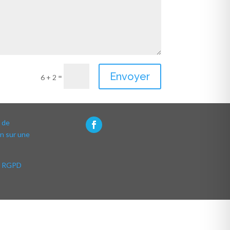
Envoyer
=
6 + 2
 de
n sur une
e RGPD