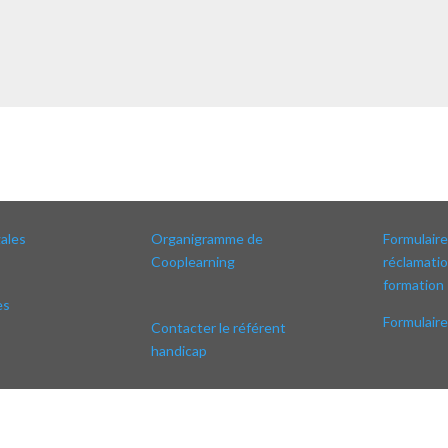
ales
Organigramme de
Formulaire
Cooplearning
réclamatio
formation
es
Formulair
Contacter le référent
handicap